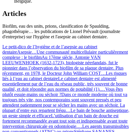
Belgique.
Articles
Biofilm, eau des units, prions, classification de Spaulding,
phagothérapie… les publications de Lionel Prévault (journaliste
d'entreprise) sur l'hygiène et l'asepsie au cabinet dentaire.
Le petit-dico de l’hygiène et de l’asepsie au cabinet
dentaire
Asepsie
…
Une communauté multicellulaire particulièrement
complexe : le biofilm
Au 17ème siècle, Antonie VAN
LEEUWENHOEK (1632-1723), biologiste néerlandais, fut le
pionnier dans l’observation du biofilm de sa plaque dentaire. Plus
récemment, en 1978, le Docteur John William COST
…
Les risques
liés à l’eau au cabinet dentaire
Le cabinet dentaire est alimenté
essentiellement par de l’eau du réseau public, très souvent de bonne
qualité, et doit répondre aux normes de potabilité (1).
…
Vous êtes
plutôt essuie-mains ou séchoir ?
Dans ce monde moderne où tout va
toujours très vite, nos contemporains sont souvent pressés et peu
attendent patiemment pour se sécher les mains avec un séchoir. La
plupart d’entre eux repartent fréqu
…
Le bain de bouche antiseptique,
un geste simple et efficace
L’utilisation d’un bain de douche est
fortement recommandée avant tout soin et indispensable avant toute
intervention chirurgicale en odontologie.
…
Les agents transmissibles
non conventionnels (ATNC) ou prions
Stéphane SANANES,